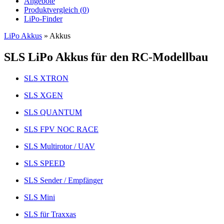
Angebote
Produktvergleich (
0
)
LiPo-Finder
LiPo Akkus
»
Akkus
SLS LiPo Akkus für den RC-Modellbau
SLS XTRON
SLS XGEN
SLS QUANTUM
SLS FPV NOC RACE
SLS Multirotor / UAV
SLS SPEED
SLS Sender / Empfänger
SLS Mini
SLS für Traxxas