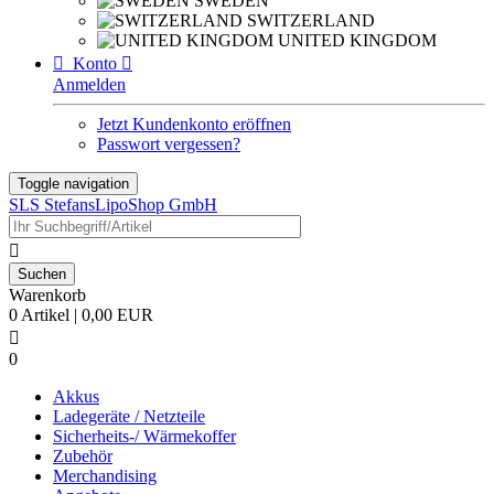
SWEDEN
SWITZERLAND
UNITED KINGDOM

Konto

Anmelden
Jetzt Kundenkonto eröffnen
Passwort vergessen?
Toggle navigation
SLS StefansLipoShop GmbH

Warenkorb
0 Artikel | 0,00 EUR

0
Akkus
Ladegeräte / Netzteile
Sicherheits-/ Wärmekoffer
Zubehör
Merchandising