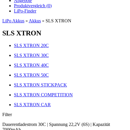
Angebote
Produktvergleich (
0
)
LiPo-Finder
LiPo Akkus
»
Akkus
»
SLS XTRON
SLS XTRON
SLS XTRON 20C
SLS XTRON 30C
SLS XTRON 40C
SLS XTRON 50C
SLS XTRON STICKPACK
SLS XTRON COMPETITION
SLS XTRON CAR
Filter
Dauerentladestrom 30C | Spannung 22,2V (6S) | Kapazität
7000mAh