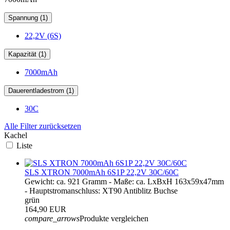
Spannung (1)
22,2V (6S)
Kapazität (1)
7000mAh
Dauerentladestrom (1)
30C
Alle Filter zurücksetzen
Kachel
Liste
SLS XTRON 7000mAh 6S1P 22,2V 30C/60C
Gewicht: ca. 921 Gramm - Maße: ca. LxBxH 163x59x47mm
- Hauptstromanschluss: XT90 Antiblitz Buchse
grün
164,90 EUR
compare_arrows
Produkte vergleichen