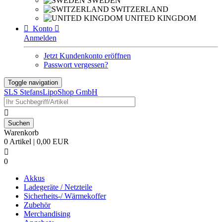
SWEDEN
SWITZERLAND
UNITED KINGDOM

Konto

Anmelden
Jetzt Kundenkonto eröffnen
Passwort vergessen?
Toggle navigation
SLS StefansLipoShop GmbH

Warenkorb
0 Artikel | 0,00 EUR

0
Akkus
Ladegeräte / Netzteile
Sicherheits-/ Wärmekoffer
Zubehör
Merchandising