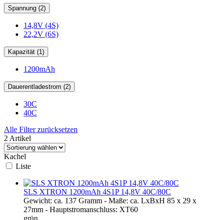
Spannung (2)
14,8V (4S)
22,2V (6S)
Kapazität (1)
1200mAh
Dauerentladestrom (2)
30C
40C
Alle Filter zurücksetzen
2 Artikel
Kachel
Liste
SLS XTRON 1200mAh 4S1P 14,8V 40C/80C
Gewicht: ca. 137 Gramm - Maße: ca. LxBxH 85 x 29 x
27mm - Hauptstromanschluss: XT60
grün