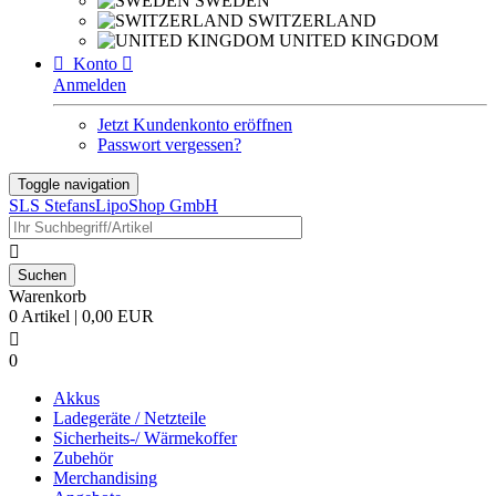
SWEDEN
SWITZERLAND
UNITED KINGDOM

Konto

Anmelden
Jetzt Kundenkonto eröffnen
Passwort vergessen?
Toggle navigation
SLS StefansLipoShop GmbH

Warenkorb
0 Artikel | 0,00 EUR

0
Akkus
Ladegeräte / Netzteile
Sicherheits-/ Wärmekoffer
Zubehör
Merchandising