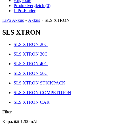
Angebote
Produktvergleich (
0
)
LiPo-Finder
LiPo Akkus
»
Akkus
»
SLS XTRON
SLS XTRON
SLS XTRON 20C
SLS XTRON 30C
SLS XTRON 40C
SLS XTRON 50C
SLS XTRON STICKPACK
SLS XTRON COMPETITION
SLS XTRON CAR
Filter
Kapazität 1200mAh