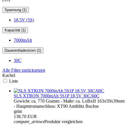
Spannung (1)
18,5V (5S)
Kapazität (1)
7000mAh
Dauerentladestrom (1)
30C
Alle Filter zurücksetzen
Kachel
Liste
SLS XTRON 7000mAh 5S1P 18,5V 30C/60C
Gewicht: ca. 770 Gramm - Maße: ca. LxBxH 163x59x39mm
- Hauptstromanschluss: XT90 Antiblitz Buchse
grün
138,70 EUR
compare_arrows
Produkte vergleichen