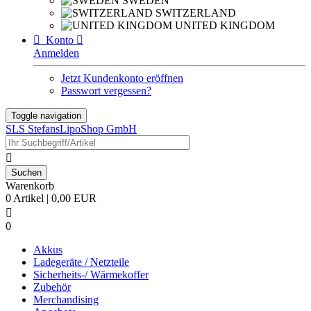
SWEDEN
SWITZERLAND
UNITED KINGDOM

Konto

Anmelden
Jetzt Kundenkonto eröffnen
Passwort vergessen?
Toggle navigation
SLS StefansLipoShop GmbH

Warenkorb
0 Artikel | 0,00 EUR

0
Akkus
Ladegeräte / Netzteile
Sicherheits-/ Wärmekoffer
Zubehör
Merchandising