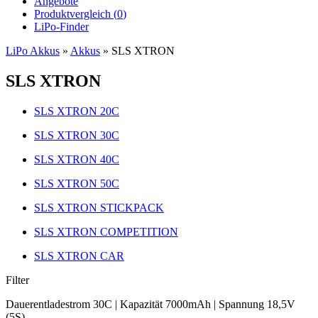
Angebote
Produktvergleich (
0
)
LiPo-Finder
LiPo Akkus
»
Akkus
»
SLS XTRON
SLS XTRON
SLS XTRON 20C
SLS XTRON 30C
SLS XTRON 40C
SLS XTRON 50C
SLS XTRON STICKPACK
SLS XTRON COMPETITION
SLS XTRON CAR
Filter
Dauerentladestrom 30C | Kapazität 7000mAh | Spannung 18,5V
(5S)