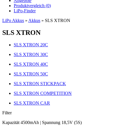
Angebote
Produktvergleich (
0
)
LiPo-Finder
LiPo Akkus
»
Akkus
»
SLS XTRON
SLS XTRON
SLS XTRON 20C
SLS XTRON 30C
SLS XTRON 40C
SLS XTRON 50C
SLS XTRON STICKPACK
SLS XTRON COMPETITION
SLS XTRON CAR
Filter
Kapazität 4500mAh | Spannung 18,5V (5S)