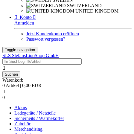
SWEDEN
SWITZERLAND
UNITED KINGDOM

Konto

Anmelden
Jetzt Kundenkonto eröffnen
Passwort vergessen?
Toggle navigation
SLS StefansLipoShop GmbH

Warenkorb
0 Artikel | 0,00 EUR

0
Akkus
Ladegeräte / Netzteile
Sicherheits-/ Wärmekoffer
Zubehör
Merchandising