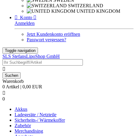
SWEDEN
SWITZERLAND
UNITED KINGDOM

Konto

Anmelden
Jetzt Kundenkonto eröffnen
Passwort vergessen?
Toggle navigation
SLS StefansLipoShop GmbH

Warenkorb
0 Artikel | 0,00 EUR

0
Akkus
Ladegeräte / Netzteile
Sicherheits-/ Wärmekoffer
Zubehör
Merchandising