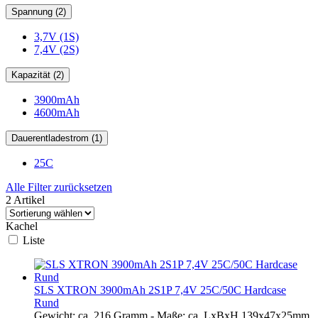
Spannung (2)
3,7V (1S)
7,4V (2S)
Kapazität (2)
3900mAh
4600mAh
Dauerentladestrom (1)
25C
Alle Filter zurücksetzen
2 Artikel
Kachel
Liste
SLS XTRON 3900mAh 2S1P 7,4V 25C/50C Hardcase
Rund
Gewicht: ca. 216 Gramm - Maße: ca. LxBxH 139x47x25mm