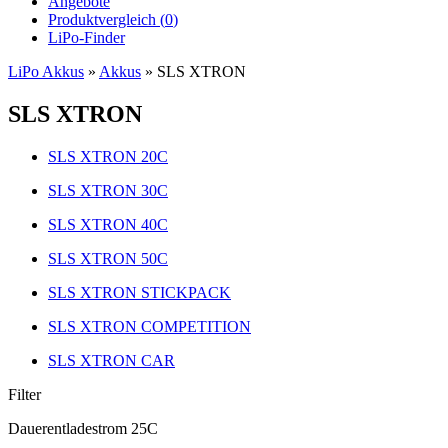
Angebote
Produktvergleich (
0
)
LiPo-Finder
LiPo Akkus
»
Akkus
»
SLS XTRON
SLS XTRON
SLS XTRON 20C
SLS XTRON 30C
SLS XTRON 40C
SLS XTRON 50C
SLS XTRON STICKPACK
SLS XTRON COMPETITION
SLS XTRON CAR
Filter
Dauerentladestrom 25C