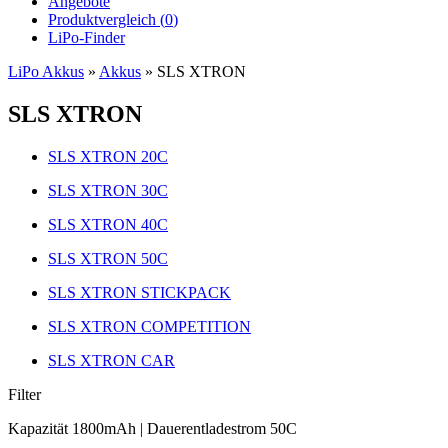
Angebote
Produktvergleich (
0
)
LiPo-Finder
LiPo Akkus
»
Akkus
»
SLS XTRON
SLS XTRON
SLS XTRON 20C
SLS XTRON 30C
SLS XTRON 40C
SLS XTRON 50C
SLS XTRON STICKPACK
SLS XTRON COMPETITION
SLS XTRON CAR
Filter
Kapazität 1800mAh | Dauerentladestrom 50C