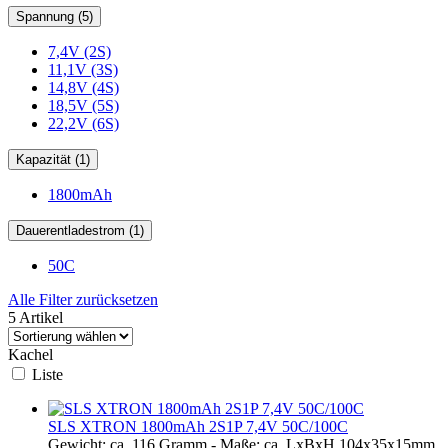
Spannung (5)
7,4V (2S)
11,1V (3S)
14,8V (4S)
18,5V (5S)
22,2V (6S)
Kapazität (1)
1800mAh
Dauerentladestrom (1)
50C
Alle Filter zurücksetzen
5 Artikel
Kachel
Liste
SLS XTRON 1800mAh 2S1P 7,4V 50C/100C
Gewicht: ca. 116 Gramm - Maße: ca. LxBxH 104x35x15mm