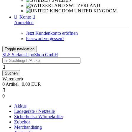
SWEDEN
SWITZERLAND
UNITED KINGDOM

Konto

Anmelden
Jetzt Kundenkonto eröffnen
Passwort vergessen?
Toggle navigation
SLS StefansLipoShop GmbH

Warenkorb
0 Artikel | 0,00 EUR

0
Akkus
Ladegeräte / Netzteile
Sicherheits-/ Wärmekoffer
Zubehör
Merchandising