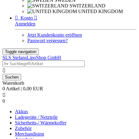
SWEDEN
SWITZERLAND
UNITED KINGDOM

Konto

Anmelden
Jetzt Kundenkonto eröffnen
Passwort vergessen?
Toggle navigation
SLS StefansLipoShop GmbH

Warenkorb
0 Artikel | 0,00 EUR

0
Akkus
Ladegeräte / Netzteile
Sicherheits-/ Wärmekoffer
Zubehör
Merchandising