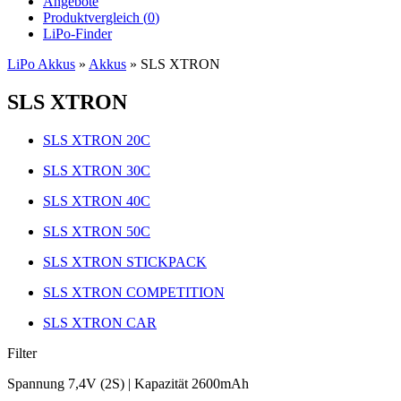
Angebote
Produktvergleich (
0
)
LiPo-Finder
LiPo Akkus
»
Akkus
»
SLS XTRON
SLS XTRON
SLS XTRON 20C
SLS XTRON 30C
SLS XTRON 40C
SLS XTRON 50C
SLS XTRON STICKPACK
SLS XTRON COMPETITION
SLS XTRON CAR
Filter
Spannung 7,4V (2S) | Kapazität 2600mAh