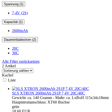
Spannung (1)
7,4V (2S)
Kapazität (1)
2600mAh
Dauerentladestrom (2)
20C
30C
Alle Filter zurücksetzen
2 Artikel
Kachel
Liste
SLS XTRON 2600mAh 2S1P 7,4V 20C/40C
Gewicht: ca. 140 Gramm - Maße: ca. LxBxH 115x34x18mm
Hauptstromanschluss: XT60 Buchse
grün
18,60 EUR