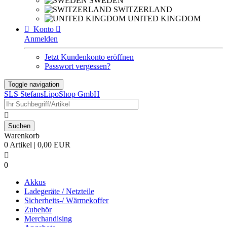
SWEDEN
SWITZERLAND
UNITED KINGDOM

Konto

Anmelden
Jetzt Kundenkonto eröffnen
Passwort vergessen?
Toggle navigation
SLS StefansLipoShop GmbH

Warenkorb
0 Artikel | 0,00 EUR

0
Akkus
Ladegeräte / Netzteile
Sicherheits-/ Wärmekoffer
Zubehör
Merchandising