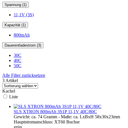
Spannung (1)
11,1V (3S)
Kapazität (1)
800mAh
Dauerentladestrom (3)
30C
40C
50C
Alle Filter zurücksetzen
3 Artikel
Kachel
Liste
SLS XTRON 800mAh 3S1P 11,1V 40C/80C
Gewicht: ca. 74 Gramm - Maße: ca. LxBxH 58x30x23mm
Hauptstromanschluss: XT60 Buchse
grün