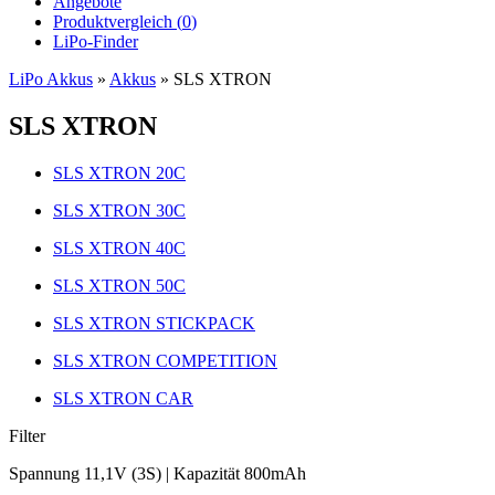
Angebote
Produktvergleich (
0
)
LiPo-Finder
LiPo Akkus
»
Akkus
»
SLS XTRON
SLS XTRON
SLS XTRON 20C
SLS XTRON 30C
SLS XTRON 40C
SLS XTRON 50C
SLS XTRON STICKPACK
SLS XTRON COMPETITION
SLS XTRON CAR
Filter
Spannung 11,1V (3S) | Kapazität 800mAh