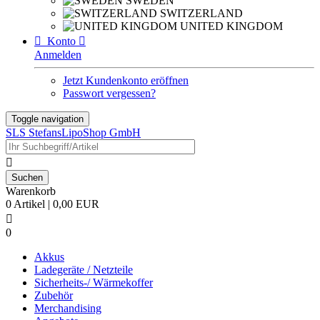
SWEDEN
SWITZERLAND
UNITED KINGDOM

Konto

Anmelden
Jetzt Kundenkonto eröffnen
Passwort vergessen?
Toggle navigation
SLS StefansLipoShop GmbH

Warenkorb
0 Artikel | 0,00 EUR

0
Akkus
Ladegeräte / Netzteile
Sicherheits-/ Wärmekoffer
Zubehör
Merchandising