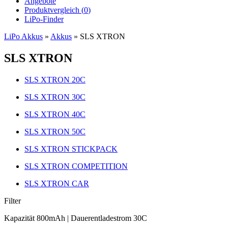
Angebote
Produktvergleich (
0
)
LiPo-Finder
LiPo Akkus
»
Akkus
»
SLS XTRON
SLS XTRON
SLS XTRON 20C
SLS XTRON 30C
SLS XTRON 40C
SLS XTRON 50C
SLS XTRON STICKPACK
SLS XTRON COMPETITION
SLS XTRON CAR
Filter
Kapazität 800mAh | Dauerentladestrom 30C