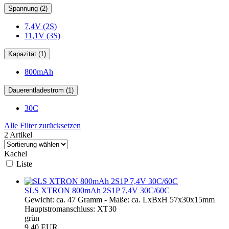
Spannung (2)
7,4V (2S)
11,1V (3S)
Kapazität (1)
800mAh
Dauerentladestrom (1)
30C
Alle Filter zurücksetzen
2 Artikel
Kachel
Liste
SLS XTRON 800mAh 2S1P 7,4V 30C/60C
Gewicht: ca. 47 Gramm - Maße: ca. LxBxH 57x30x15mm
Hauptstromanschluss: XT30
grün
9,40 EUR