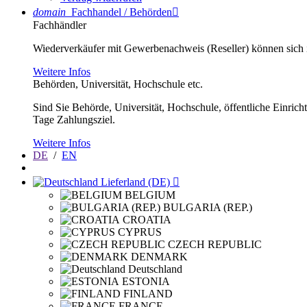
domain
Fachhandel / Behörden

Fachhändler
Wiederverkäufer mit Gewerbenachweis (Reseller) können sich im
Weitere Infos
Behörden, Universität, Hochschule etc.
Sind Sie Behörde, Universität, Hochschule, öffentliche Einrich
Tage Zahlungsziel.
Weitere Infos
DE
/
EN
Lieferland (DE)

BELGIUM
BULGARIA (REP.)
CROATIA
CYPRUS
CZECH REPUBLIC
DENMARK
Deutschland
ESTONIA
FINLAND
FRANCE