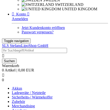
SWEDEN
SWITZERLAND
UNITED KINGDOM

Konto

Anmelden
Jetzt Kundenkonto eröffnen
Passwort vergessen?
Toggle navigation
SLS StefansLipoShop GmbH

Warenkorb
0 Artikel | 0,00 EUR

0
Akkus
Ladegeräte / Netzteile
Sicherheits-/ Wärmekoffer
Zubehör
Merchandising