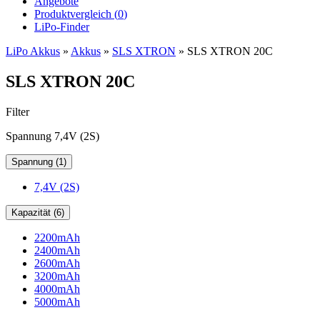
Angebote
Produktvergleich (
0
)
LiPo-Finder
LiPo Akkus
»
Akkus
»
SLS XTRON
»
SLS XTRON 20C
SLS XTRON 20C
Filter
Spannung 7,4V (2S)
Spannung (1)
7,4V (2S)
Kapazität (6)
2200mAh
2400mAh
2600mAh
3200mAh
4000mAh
5000mAh