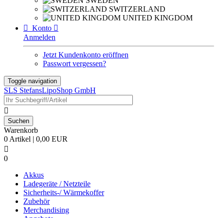
SWEDEN
SWITZERLAND
UNITED KINGDOM

Konto

Anmelden
Jetzt Kundenkonto eröffnen
Passwort vergessen?
Toggle navigation
SLS StefansLipoShop GmbH

Warenkorb
0 Artikel | 0,00 EUR

0
Akkus
Ladegeräte / Netzteile
Sicherheits-/ Wärmekoffer
Zubehör
Merchandising