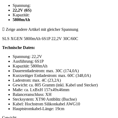
Spannung:
22,2V (6S)
Kapazität:
5800mAh

Zeige andere Artikel mit gleicher Spannung
SLS XGEN 5800mAh 6S1P 22,2V 30C/60C
Technische Daten:
Spannung: 22,2V
Ausführung: 6S1P
Kapazität: 5800mAh
Dauerentladestrom: max. 30C (174,0A)
Kurzzeitiger Entladestrom: max. 60C (348,0A)
Ladestrom: max. 4C (23,2A)
Gewicht: ca. 805 Gramm (inkl. Kabel und Stecker)
Maße: ca. LxBxH 157x49x46mm
Balanceranschluss: XH
Stecksystem: XT90 Antiblitz (Buchse)
Kabel: Hochstrom Silikonkabel AWG10
Hauptstromkabel-Länge: 19cm
Gewicht