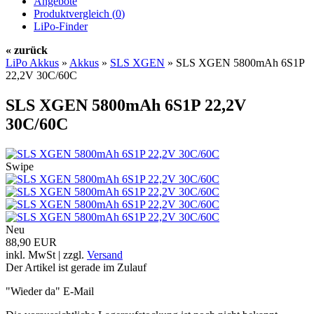
Angebote
Produktvergleich (
0
)
LiPo-Finder
« zurück
LiPo Akkus
»
Akkus
»
SLS XGEN
»
SLS XGEN 5800mAh 6S1P
22,2V 30C/60C
SLS XGEN 5800mAh 6S1P 22,2V
30C/60C
Swipe
Neu
88,90 EUR
inkl. MwSt | zzgl.
Versand
Der Artikel ist gerade im Zulauf
"Wieder da" E-Mail