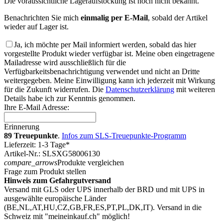
Die voraussichtliche Lageraufstockung ist noch nicht bekannt.
Benachrichten Sie mich
einmalig per E-Mail
, sobald der Artikel
wieder auf Lager ist.
Ja, ich möchte per Mail informiert werden, sobald das hier
vorgestellte Produkt wieder verfügbar ist. Meine oben eingetragene
Mailadresse wird ausschließlich für die
Verfügbarkeitsbenachrichtigung verwendet und nicht an Dritte
weitergegeben. Meine Einwilligung kann ich jederzeit mit Wirkung
für die Zukunft widerrufen. Die
Datenschutzerklärung
mit weiteren
Details habe ich zur Kenntnis genommen.
Ihre E-Mail Adresse:
Erinnerung
89 Treuepunkte
.
Infos zum SLS-Treuepunkte-Programm
Lieferzeit: 1-3 Tage*
Artikel-Nr.: SLSXG58006130
compare_arrows
Produkte vergleichen
Frage zum Produkt stellen
Hinweis zum Gefahrgutversand
Versand mit GLS oder UPS innerhalb der BRD und mit UPS in
ausgewählte europäische Länder
(BE,NL,AT,HU,CZ,GB,FR,ES,PT,PL,DK,IT). Versand in die
Schweiz mit "meineinkauf.ch" möglich!