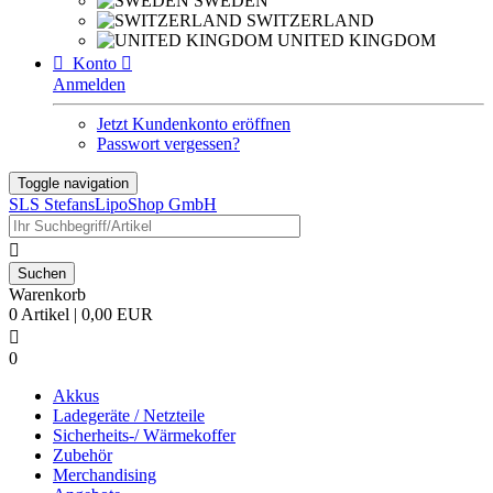
SWEDEN
SWITZERLAND
UNITED KINGDOM

Konto

Anmelden
Jetzt Kundenkonto eröffnen
Passwort vergessen?
Toggle navigation
SLS StefansLipoShop GmbH

Warenkorb
0 Artikel | 0,00 EUR

0
Akkus
Ladegeräte / Netzteile
Sicherheits-/ Wärmekoffer
Zubehör
Merchandising