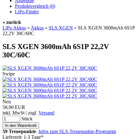
Angebote
Produktvergleich (
0
)
LiPo-Finder
« zurück
LiPo Akkus
»
Akkus
»
SLS XGEN
»
SLS XGEN 3600mAh 6S1P
22,2V 30C/60C
SLS XGEN 3600mAh 6S1P 22,2V
30C/60C
Swipe
Neu
58,90 EUR
inkl. MwSt | zzgl.
Versand
Stück
59 Treuepunkte
.
Infos zum SLS-Treuepunkte-Programm
Lieferzeit: 1-3 Tage*