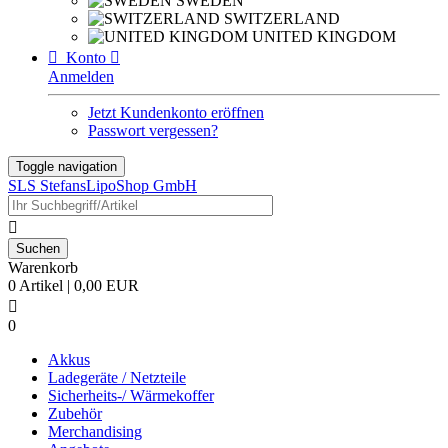
SWEDEN
SWITZERLAND
UNITED KINGDOM

Konto

Anmelden
Jetzt Kundenkonto eröffnen
Passwort vergessen?
Toggle navigation
SLS StefansLipoShop GmbH

Warenkorb
0 Artikel | 0,00 EUR

0
Akkus
Ladegeräte / Netzteile
Sicherheits-/ Wärmekoffer
Zubehör
Merchandising