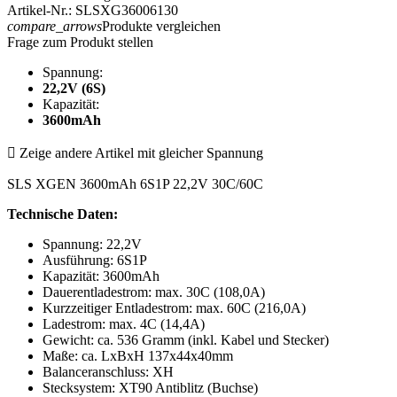
Artikel-Nr.: SLSXG36006130
compare_arrows
Produkte vergleichen
Frage zum Produkt stellen
Spannung:
22,2V (6S)
Kapazität:
3600mAh

Zeige andere Artikel mit gleicher Spannung
SLS XGEN 3600mAh 6S1P 22,2V 30C/60C
Technische Daten:
Spannung: 22,2V
Ausführung: 6S1P
Kapazität: 3600mAh
Dauerentladestrom: max. 30C (108,0A)
Kurzzeitiger Entladestrom: max. 60C (216,0A)
Ladestrom: max. 4C (14,4A)
Gewicht: ca. 536 Gramm (inkl. Kabel und Stecker)
Maße: ca. LxBxH 137x44x40mm
Balanceranschluss: XH
Stecksystem: XT90 Antiblitz (Buchse)