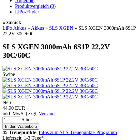
Angebote
Produktvergleich (
0
)
LiPo-Finder
« zurück
LiPo Akkus
»
Akkus
»
SLS XGEN
»
SLS XGEN 3000mAh 6S1P
22,2V 30C/60C
SLS XGEN 3000mAh 6S1P 22,2V
30C/60C
Swipe
Neu
44,90 EUR
inkl. MwSt | zzgl.
Versand
Stück
45 Treuepunkte
.
Infos zum SLS-Treuepunkte-Programm
Lieferzeit: 1-3 Tage*