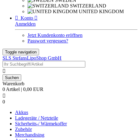
SWEDEN
SWITZERLAND
UNITED KINGDOM

Konto

Anmelden
Jetzt Kundenkonto eröffnen
Passwort vergessen?
Toggle navigation
SLS StefansLipoShop GmbH

Warenkorb
0 Artikel | 0,00 EUR

0
Akkus
Ladegeräte / Netzteile
Sicherheits-/ Wärmekoffer
Zubehör
Merchandising