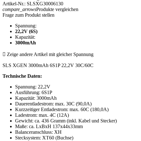
Artikel-Nr.: SLSXG30006130
compare_arrows
Produkte vergleichen
Frage zum Produkt stellen
Spannung:
22,2V (6S)
Kapazität:
3000mAh

Zeige andere Artikel mit gleicher Spannung
SLS XGEN 3000mAh 6S1P 22,2V 30C/60C
Technische Daten:
Spannung: 22,2V
Ausführung: 6S1P
Kapazität: 3000mAh
Dauerentladestrom: max. 30C (90,0A)
Kurzzeitiger Entladestrom: max. 60C (180,0A)
Ladestrom: max. 4C (12A)
Gewicht: ca. 436 Gramm (inkl. Kabel und Stecker)
Maße: ca. LxBxH 137x44x33mm
Balanceranschluss: XH
Stecksystem: XT60 (Buchse)