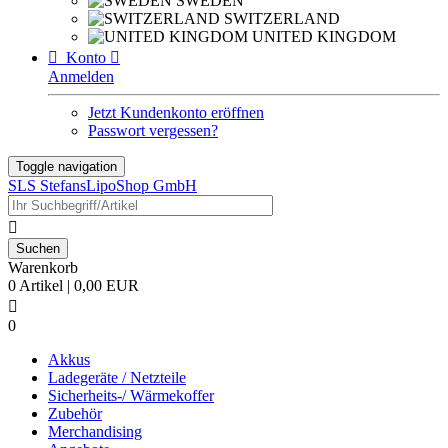
SWEDEN
SWITZERLAND
UNITED KINGDOM

Konto

Anmelden
Jetzt Kundenkonto eröffnen
Passwort vergessen?
Toggle navigation
SLS StefansLipoShop GmbH

Warenkorb
0 Artikel | 0,00 EUR

0
Akkus
Ladegeräte / Netzteile
Sicherheits-/ Wärmekoffer
Zubehör
Merchandising