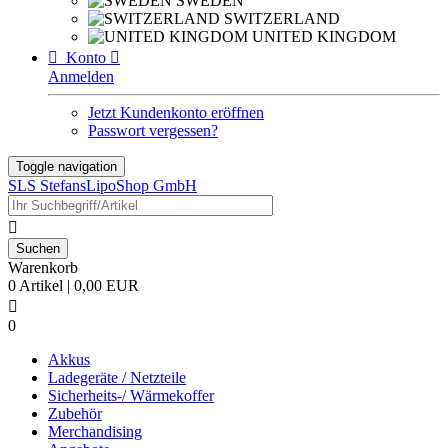
SWEDEN
SWITZERLAND
UNITED KINGDOM

Konto

Anmelden
Jetzt Kundenkonto eröffnen
Passwort vergessen?
Toggle navigation
SLS StefansLipoShop GmbH

Warenkorb
0 Artikel | 0,00 EUR

0
Akkus
Ladegeräte / Netzteile
Sicherheits-/ Wärmekoffer
Zubehör
Merchandising