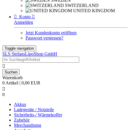
SWEDEN
SWITZERLAND
UNITED KINGDOM

Konto

Anmelden
Jetzt Kundenkonto eröffnen
Passwort vergessen?
Toggle navigation
SLS StefansLipoShop GmbH

Warenkorb
0 Artikel | 0,00 EUR

0
Akkus
Ladegeräte / Netzteile
Sicherheits-/ Wärmekoffer
Zubehör
Merchandising