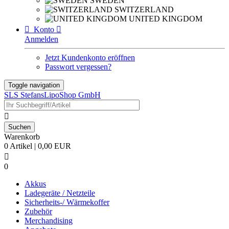
SWEDEN
SWITZERLAND
UNITED KINGDOM

Konto

Anmelden
Jetzt Kundenkonto eröffnen
Passwort vergessen?
Toggle navigation
SLS StefansLipoShop GmbH

Warenkorb
0 Artikel | 0,00 EUR

0
Akkus
Ladegeräte / Netzteile
Sicherheits-/ Wärmekoffer
Zubehör
Merchandising