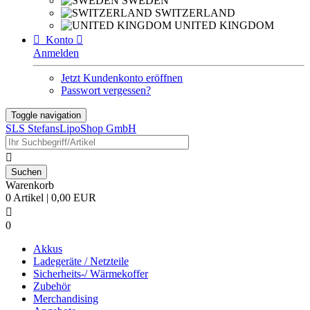
SWEDEN
SWITZERLAND
UNITED KINGDOM

Konto

Anmelden
Jetzt Kundenkonto eröffnen
Passwort vergessen?
Toggle navigation
SLS StefansLipoShop GmbH

Warenkorb
0 Artikel | 0,00 EUR

0
Akkus
Ladegeräte / Netzteile
Sicherheits-/ Wärmekoffer
Zubehör
Merchandising