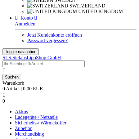
SWEDEN
SWITZERLAND
UNITED KINGDOM

Konto

Anmelden
Jetzt Kundenkonto eröffnen
Passwort vergessen?
Toggle navigation
SLS StefansLipoShop GmbH

Warenkorb
0 Artikel | 0,00 EUR

0
Akkus
Ladegeräte / Netzteile
Sicherheits-/ Wärmekoffer
Zubehör
Merchandising