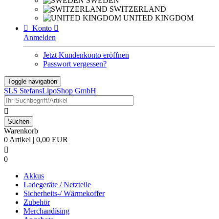
SWEDEN
SWITZERLAND
UNITED KINGDOM

Konto

Anmelden
Jetzt Kundenkonto eröffnen
Passwort vergessen?
Toggle navigation
SLS StefansLipoShop GmbH

Warenkorb
0 Artikel | 0,00 EUR

0
Akkus
Ladegeräte / Netzteile
Sicherheits-/ Wärmekoffer
Zubehör
Merchandising