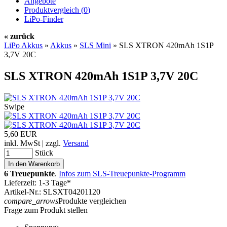
Angebote
Produktvergleich (
0
)
LiPo-Finder
« zurück
LiPo Akkus
»
Akkus
»
SLS Mini
»
SLS XTRON 420mAh 1S1P
3,7V 20C
SLS XTRON 420mAh 1S1P 3,7V 20C
Swipe
5,60 EUR
inkl. MwSt | zzgl.
Versand
Stück
6 Treuepunkte
.
Infos zum SLS-Treuepunkte-Programm
Lieferzeit: 1-3 Tage*
Artikel-Nr.: SLSXT04201120
compare_arrows
Produkte vergleichen
Frage zum Produkt stellen