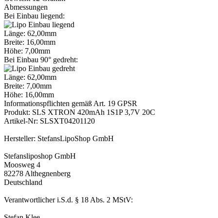
Abmessungen
Bei Einbau liegend:
Länge: 62,00mm
Breite: 16,00mm
Höhe: 7,00mm
Bei Einbau 90° gedreht:
Länge: 62,00mm
Breite: 7,00mm
Höhe: 16,00mm
Informationspflichten gemäß Art. 19 GPSR
Produkt: SLS XTRON 420mAh 1S1P 3,7V 20C
Artikel-Nr: SLSXT04201120
Hersteller: StefansLipoShop GmbH
Stefansliposhop GmbH
Moosweg 4
82278 Althegnenberg
Deutschland
Verantwortlicher i.S.d. § 18 Abs. 2 MStV:
Stefan Klee